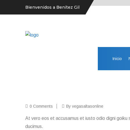
Bienvenidos a Benítez Gil
Inicio
0 Comments
By vegasaltasonline
At vero eos et accusamus et iusto odio digni goiku s
ducimus.