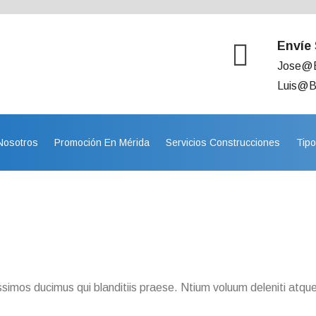
Envíe
Jose@b
Luis@be
Nosotros
Promoción En Mérida
Servicios Construcciones
Tip
simos ducimus qui blanditiis praese. Ntium voluum deleniti atque