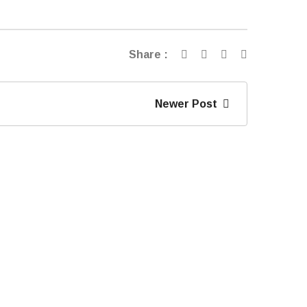
Share :
Newer Post
Programa Para La Mejora
Competitiva De La Pyme
Extremeña