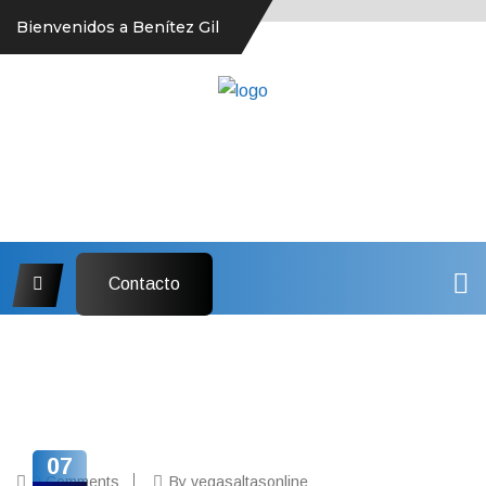
Bienvenidos a Benítez Gil
Contacto
07
0 Comments
By vegasaltasonline